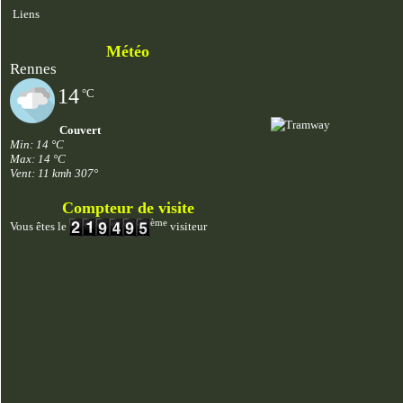
Liens
Météo
Rennes
14
°C
Couvert
Min: 14 °C
Max: 14 °C
Vent: 11 kmh 307°
Compteur de visite
ème
Vous êtes le
visiteur